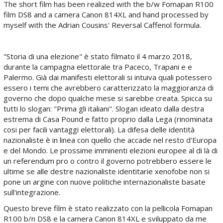
The short film has been realized with the b/w Fomapan R100
film DS8 and a camera Canon 814XL and hand processed by
myself with the Adrian Cousins' Reversal Caffenol formula.
"Storia di una elezione" è stato filmato il 4 marzo 2018,
durante la campagna elettorale tra Paceco, Trapani e e
Palermo. Già dai manifesti elettorali si intuiva quali potessero
essero i temi che avrebbero caratterizzato la maggioranza di
governo che dopo qualche mese si sarebbe creata. Spicca su
tutti lo slogan: "Prima gli italiani". Slogan ideato dalla destra
estrema di Casa Pound e fatto proprio dalla Lega (rinominata
cosi per facili vantaggi elettorali). La difesa delle identità
nazionaliste è in linea con quello che accade nel resto d'Europa
e del Mondo. Le prossime imminenti elezioni europee al di là di
un referendum pro o contro il governo potrebbero essere le
ultime se alle destre nazionaliste identitarie xenofobe non si
pone un argine con nuove politiche internazionaliste basate
sull'integrazione.
Questo breve film è stato realizzato con la pellicola Fomapan
R100 b/n DS8 e la camera Canon 814XL e sviluppato da me